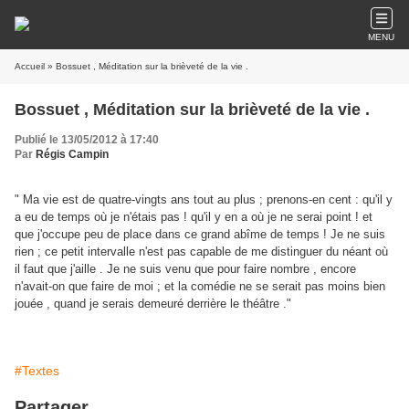
MENU
Accueil
» Bossuet , Méditation sur la brièveté de la vie .
Bossuet , Méditation sur la brièveté de la vie .
Publié le 13/05/2012 à 17:40
Par
Régis Campin
" Ma vie est de quatre-vingts ans tout au plus ; prenons-en cent : qu'il y
a eu de temps où je n'étais pas ! qu'il y en a où je ne serai point ! et
que j'occupe peu de place dans ce grand abîme de temps ! Je ne suis
rien ; ce petit intervalle n'est pas capable de me distinguer du néant où
il faut que j'aille . Je ne suis venu que pour faire nombre , encore
n'avait-on que faire de moi ; et la comédie ne se serait pas moins bien
jouée , quand je serais demeuré derrière le théâtre ."
#Textes
Partager